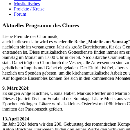
Musikalisches
Projekte / Kreise
Forum
Aktuelles Programm des Chores
Liebe Freunde der Chormusik,
auch in diesem Jahr wird es wieder die Reihe „
Motette am Samstag
nachdem sie im vergangenen Jahr als große Bereicherung für das Ge
entstanden ist. Diese musikalischen Gottesdienste finden immer am er
Samstag im Monat um 17:00 Uhr in der St. Nicolaikirche Oranienbur
statt. Dabei trägt ein Chor durch die Vesper; alle Anwesenden sind zu
geistlichem Impuls und Gebet eingeladen. Der Eintritt ist frei, aber es
herzlich um Spenden gebeten, um die kirchenmusikalische Arbeit zu un
Auf folgende Ensembles können Sie sich in den kommenden Monaten
9. März 2024:
Es singen Antje Küchner, Ursula Häber, Markus Pfeiffer und Martin S
Dieses Quartett lässt am Vorabend des Sonntags Lätare Musik aus ve
Epochen erklingen. Lätare wird als kleines Osterfest mit fröhlichem C
inmitten der Passionszeit gefeiert.
13.April 2024
Im Jahr 2024 feiern wir den 200. Geburtstag des romantischen Komp
Anton Bruckner. Deswegen bilden drei seiner Werke den Schwerpunk