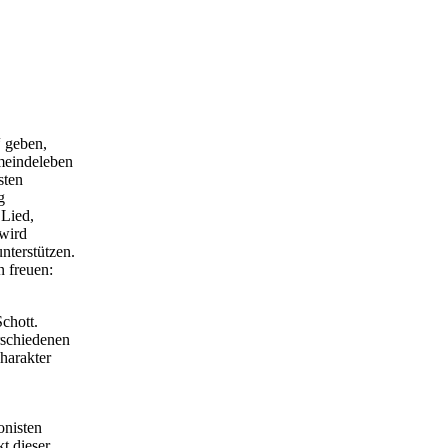
“ geben,
meindeleben
sten
g
 Lied,
 wird
terstützen.
 freuen:
chott.
rschiedenen
harakter
onisten
t dieser