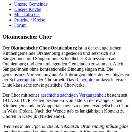
Unsere Gemeinde
Unsere Kirche
Musikalisches
Projekte / Kreise
Forum
Ökumenischer Chor
Der
Ökumenische Chor Oranienburg
ist in der evangelischen
Kirchengemeinde Oranienburg angesiedelt und setzt sich aus
Sängerinnen und Sängern unterschiedlicher Konfessionen aus
Oranienburg und den umliegenden Gemeinden zusammen. Auch
Sänger/-innen ohne konfessionelle Bindung singen mit. Die
gemeinsame Vorbereitung auf Aufführungen bildet den wichtigesten
der
Schwerpunkte
der Chorarbeit. Das
Repertoire
umfasst in erster
Linie klassische sowie geistliche Chorwerke.
Der Chor mit seiner
geschichtsträchtigen Vergangenheit
besteht seit
1912. Zu DDR-Zeiten bestanden Kontakte zu der evangelischen
Kirchengemeinde in Wuppertal sowie zu einem evangelischen Chor
in Wisla (Polen). Nach der Wende gab es langjährigen Kontakt zu
Chören in Katwijk (Niederlande).
.Wenn es in der Pfarrkirche St. Nikolai zu Oranienburg Mäuse gäbe
und diese reden könnten, dann könnten wir Einiges von ihnen