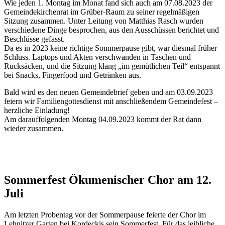
Wie jeden 1. Montag im Monat fand sich auch am 07.08.2023 der
Gemeindekirchenrat im Grüber-Raum zu seiner regelmäßigen
Sitzung zusammen. Unter Leitung von Matthias Rasch wurden
verschiedene Dinge besprochen, aus den Ausschüssen berichtet und
Beschlüsse gefasst.
Da es in 2023 keine richtige Sommerpause gibt, war diesmal früher
Schluss. Laptops und Akten verschwanden in Taschen und
Rucksäcken, und die Sitzung klang „im gemütlichen Teil“ entspannt
bei Snacks, Fingerfood und Getränken aus.
Bald wird es den neuen Gemeindebrief geben und am 03.09.2023
feiern wir Familiengottesdienst mit anschließendem Gemeindefest –
herzliche Einladung!
Am darauffolgenden Montag 04.09.2023 kommt der Rat dann
wieder zusammen.
Sommerfest Ökumenischer Chor am 12.
Juli
Am letzten Probentag vor der Sommerpause feierte der Chor im
Lehnitzer Garten bei Kordeckis sein Sommerfest. Für das leibliche